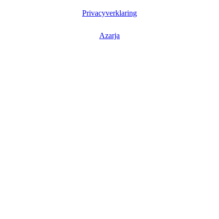
Privacyverklaring
Azarja
 en klachtenprocedure
Duurzaamheid
Privacyverklaring
Home
Advisory
Finance
Capital
Team