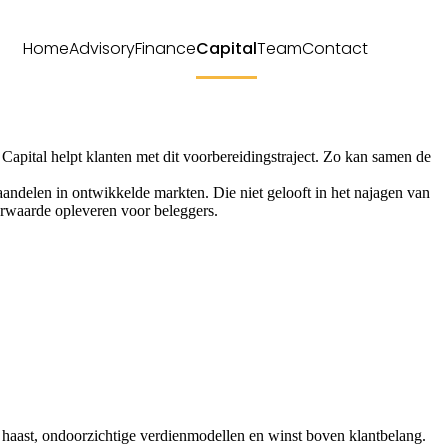
Home
Advisory
Finance
Capital
Team
Contact
a Capital helpt klanten met dit voorbereidingstraject. Zo kan samen de
aandelen in ontwikkelde markten. Die niet gelooft in het najagen van
eerwaarde opleveren voor beleggers.
r haast, ondoorzichtige verdienmodellen en winst boven klantbelang.